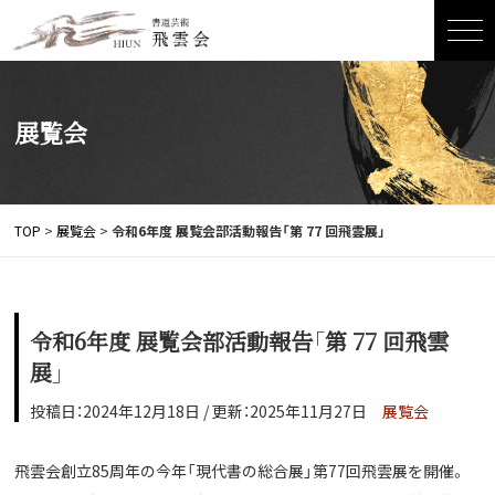
コ
ン
テ
ン
展覧会
ツ
へ
ス
TOP
>
展覧会
>
令和6年度 展覧会部活動報告「第 77 回飛雲展」
キ
ッ
プ
令和6年度 展覧会部活動報告「第 77 回飛雲
展」
投稿日：2024年12月18日 / 更新：2025年11月27日
展覧会
飛雲会創立85周年の今年「現代書の総合展」第77回飛雲展を開催。