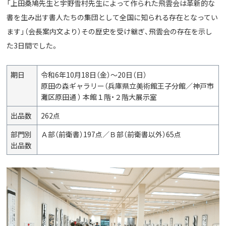
「上田桑鳩先生と宇野雪村先生によって作られた飛雲会は革新的な
書を生み出す書人たちの集団として全国に知られる存在となってい
ます」（会長案内文より）その歴史を受け継ぎ、飛雲会の存在を示し
た3日間でした。
期日
令和6年10月18日（金）～20日（日）
原田の森ギャラリー（兵庫県立美術館王子分館／神戸市
灘区原田通 ） 本館１階・２階大展示室
出品数
262点
部門別
Ａ部（前衛書）197点／Ｂ部（前衛書以外）65点
出品数