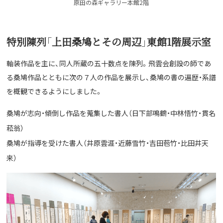
原田の森ギャラリー本館2階
特別陳列「上田桑鳩とその周辺」東館1階展示室
軸装作品を主に、同人所蔵の五十数点を陳列。飛雲会創設の師であ
る桑鳩作品とともに次の７人の作品を展示し、桑鳩の書の遍歴・系譜
を概観できるようにしました。
桑鳩が志向・傾倒し作品を蒐集した書人（日下部鳴鶴・中林悟竹・貫名
菘翁）
桑鳩が指導を受けた書人（井原雲涯・近藤雪竹・吉田苞竹・比田井天
来）