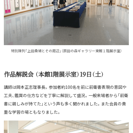
特別陳列「上田桑鳩とその周辺」（原田の森ギャラリー東館１階展示室）
作品解説会 （本館1階展示室）19日（土）
講師は岡本正志理事長。参加者約100名を前に前衛書表現の意図や
工夫、鑑賞の仕方などを丁寧に解説して盛況。一般来場者から「前衛
書に親しみが持てた」という声も多く聞かれました。また会員の貴
重な学習の場ともなりました。